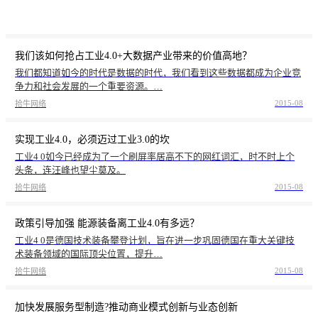
我们该如何抢占工业4.0+大数据产业带来的价值高地？
我们都知道如今的时代是数据的时代，我们看到这些数据都成为企业竞
争力和社会发展的一个重要资源。…
2015-08
拾牛网络
实现工业4.0，必须迈过工业3.0的坎
工业4 0如今已经成为了一个刷屏率居高不下的网红词汇，时不时上个
头条，连汪峰也望尘莫及。
2015-08
拾牛网络
政策引导加强 能源装备离工业4.0有多远？
工业4 0是德国技术装备攀登计划，旨在进一步巩固德国在重大关键技
术装备领域的国际顶尖位置，提升…
2015-08
拾牛网络
加快发展服务型制造?推动商业模式创新与业态创新