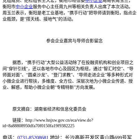
党组成员、纪检组长王大宏，衡阳市经信委
中小企业
局局长周玉兰，
衡阳市
中小企业
服务中心主任周九州等相关负责人出席了本次活动。
周玉兰表示，衡阳是老工业基地，“携手行动”把导师请到衡阳，指点企
业瓶颈，是“撘天线、接地气”的活动。
参会企业嘉宾与导师合影留念
据悉，“携手行动”大型公益活动除了在投融资机构和创业项目之
间
"
穿针引线
"
，还以各地市中心及园区为枢纽，通过“智汇时空”、“导
师面对面”、“圆桌沙龙”、“登门求教”、“导师走进企业”等多种形式对
小微企业进行帮扶，多维度、全方位、深层次地为小微企业传道、授
业、解惑，帮助小微企业朝“专精特新”方向发展。
原文摘自：湖南省经济和信息化委员会
链接：http://www.hnjxw.gov.cn/eca/view.do?
id=8a88808950dfa70f0150fa19f9382225
电话：
0731-85208681
地址：长沙高新开发区青山路699号军