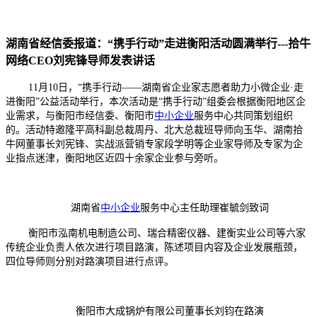
湖南省经信委报道：“携手行动”走进衡阳活动圆满举行---拾牛
网络CEO刘宪锋导师发表讲话
11
月
10
日，“携手行动——湖南省企业家志愿者助力小微企业·走
进衡阳”公益活动举行，本次活动是“携手行动”组委会根据衡阳地区企
业需求，与衡阳市经信委、衡阳市
中小企业
服务中心共同策划组织
的。活动特邀隆平高科副总裁周丹、北大总裁班导师向玉华、湖南拾
牛网董事长刘宪锋、实战派营销专家段学明等企业家导师及专家为企
业指点迷津，衡阳地区近四十余家企业参与旁听。
湖南省
中小企业
服务中心主任助理崔毓剑致词
衡阳市泓南机电制造公司、瑞合精密仪器、建衡实业公司等六家
传统企业负责人依次进行项目路演，陈述项目内容及企业发展瓶颈，
四位导师则分别对路演项目进行点评。
衡阳市大成锅炉有限公司董事长刘钧在路演