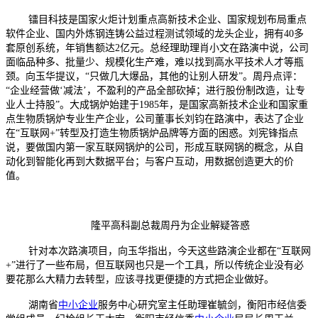
镭目科技是国家火炬计划重点高新技术企业、国家规划布局重点
软件企业、国内外炼钢连铸公益过程测试领域的龙头企业，拥有
40
多
套原创系统，年销售额达
2
亿元。总经理助理肖小文在路演中说，公司
面临品种多、批量少、规模化生产难，难以找到高水平技术人才等瓶
颈。向玉华提议，“只做几大爆品，其他的让别人研发”。周丹点评：
“企业经营做‘减法’，不盈利的产品全部砍掉；进行股份制改造，让专
业人士持股”。大成锅炉始建于
1985
年，是国家高新技术企业和国家重
点生物质锅炉专业生产企业，公司董事长刘钧在路演中，表达了企业
在“互联网
+
”转型及打造生物质锅炉品牌等方面的困惑。刘宪锋指点
说，要做国内第一家互联网锅炉的公司，形成互联网锅的概念，从自
动化到智能化再到大数据平台；与客户互动，用数据创造更大的价
值。
隆平高科副总裁周丹为企业解疑答惑
针对本次路演项目，向玉华指出，今天这些路演企业都在“互联网
+
”进行了一些布局，但互联网也只是一个工具，所以传统企业没有必
要花那么大精力去转型，应该寻找更便捷的方式把企业做好。
湖南省
中小企业
服务中心研究室主任助理崔毓剑，衡阳市经信委